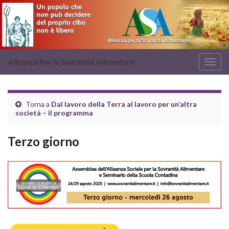
Alleanza Per la Sovranità Alimentare
Attiv
la
navig
Torna a
Dal lavoro della Terra al lavoro per un’altra
società – il programma
Terzo giorno