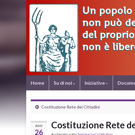
Home
Su di noi
Iniziative
Docume
Costituzione Rete dei Cittadini
Costituzione Rete de
AGO
26
Archiviato sotto
Seminario Costitutivo