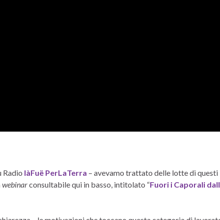
su Radio
IàFuë PerLaTerra
– avevamo trattato delle lotte di questi
n
webinar
consultabile qui in basso, intitolato “
Fuori i Caporali dal
chiarezza – le motivazioni che toccano questa categoria di lavorat