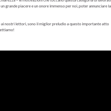
 è un grande piacere e un onore immenso per noi, poter annunciare la
ai nostri lettori, sono il miglior preludio a questo importante atto
pettiamo!