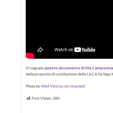
Vi segnalo
questo documento di Via Campesina 
della proposta di costituzione della LILCA (la lega 
Photo by
Allef Vinicius
on
Unsplash
Post Views:
280