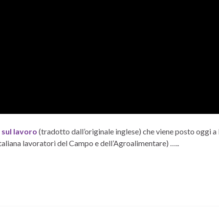
sul lavoro
(tradotto dall’originale inglese) che viene posto oggi a
italiana lavoratori del Campo e dell’Agroalimentare) …..