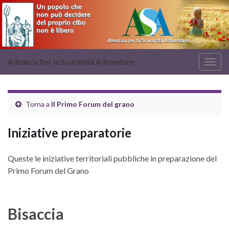
Alleanza Per la Sovranità Alimentare
Attiv
la
navig
Torna a
Il Primo Forum del grano
Iniziative preparatorie
Queste le iniziative territoriali pubbliche in preparazione del
Primo Forum del Grano
Bisaccia