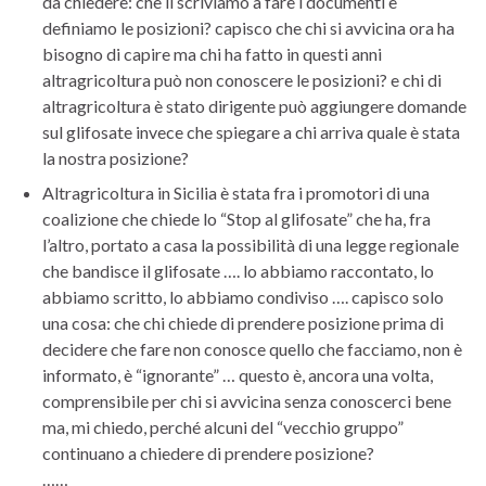
da chiedere: che li scriviamo a fare i documenti e
definiamo le posizioni? capisco che chi si avvicina ora ha
bisogno di capire ma chi ha fatto in questi anni
altragricoltura può non conoscere le posizioni? e chi di
altragricoltura è stato dirigente può aggiungere domande
sul glifosate invece che spiegare a chi arriva quale è stata
la nostra posizione?
Altragricoltura in Sicilia è stata fra i promotori di una
coalizione che chiede lo “Stop al glifosate” che ha, fra
l’altro, portato a casa la possibilità di una legge regionale
che bandisce il glifosate …. lo abbiamo raccontato, lo
abbiamo scritto, lo abbiamo condiviso …. capisco solo
una cosa: che chi chiede di prendere posizione prima di
decidere che fare non conosce quello che facciamo, non è
informato, è “ignorante” … questo è, ancora una volta,
comprensibile per chi si avvicina senza conoscerci bene
ma, mi chiedo, perché alcuni del “vecchio gruppo”
continuano a chiedere di prendere posizione?
……