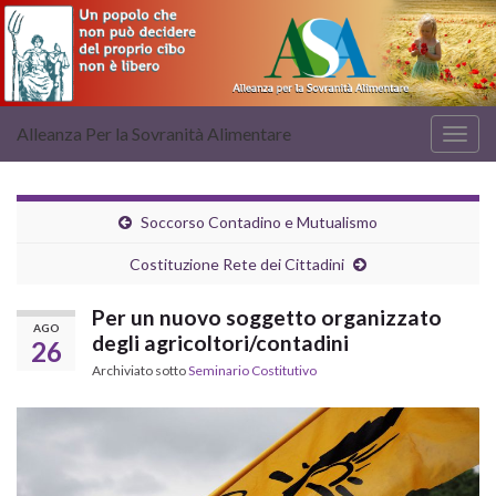
Alleanza Per la Sovranità Alimentare
Attiv
la
navig
Soccorso Contadino e Mutualismo
Costituzione Rete dei Cittadini
Per un nuovo soggetto organizzato
AGO
degli agricoltori/contadini
26
Archiviato sotto
Seminario Costitutivo