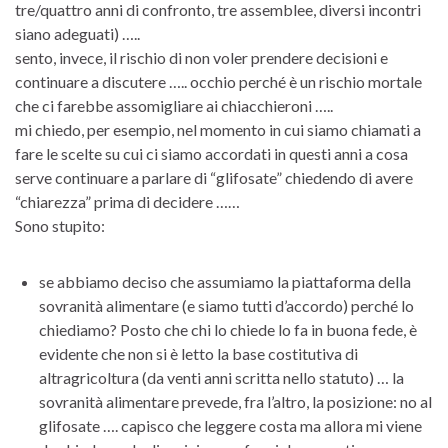
tre/quattro anni di confronto, tre assemblee, diversi incontri
siano adeguati) …..
sento, invece, il rischio di non voler prendere decisioni e
continuare a discutere ….. occhio perché è un rischio mortale
che ci farebbe assomigliare ai chiacchieroni …..
mi chiedo, per esempio, nel momento in cui siamo chiamati a
fare le scelte su cui ci siamo accordati in questi anni a cosa
serve continuare a parlare di “glifosate” chiedendo di avere
“chiarezza” prima di decidere ……
Sono stupito:
se abbiamo deciso che assumiamo la piattaforma della
sovranità alimentare (e siamo tutti d’accordo) perché lo
chiediamo? Posto che chi lo chiede lo fa in buona fede, è
evidente che non si è letto la base costitutiva di
altragricoltura (da venti anni scritta nello statuto) … la
sovranità alimentare prevede, fra l’altro, la posizione: no al
glifosate …. capisco che leggere costa ma allora mi viene