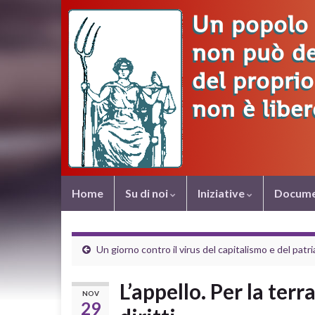
Home
Su di noi
Iniziative
Docume
Un giorno contro il virus del capitalismo e del patr
L’appello. Per la ter
NOV
29