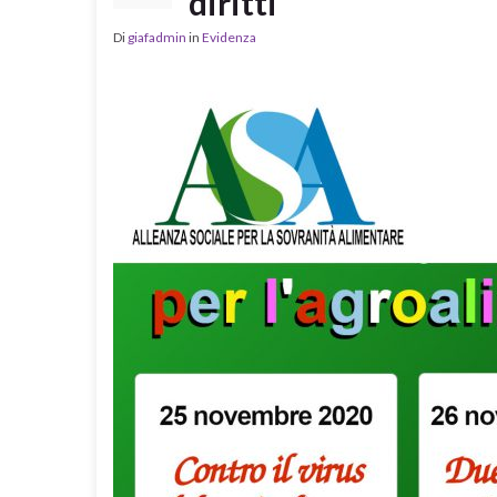
diritti
Di
giafadmin
in
Evidenza