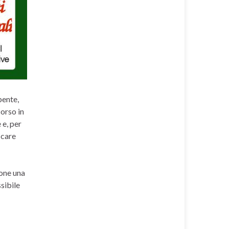
bente,
corso in
 e, per
icare
pone una
ssibile