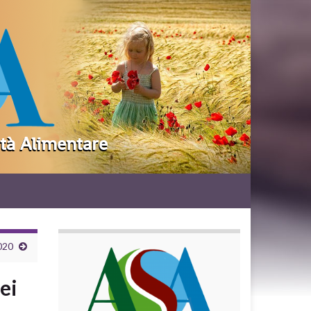
020
ei