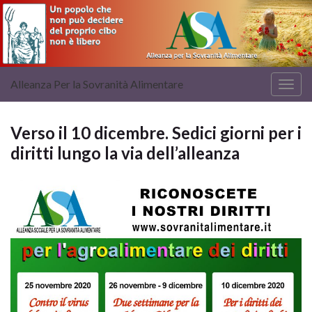
Alleanza Per la Sovranità Alimentare
Attiv
la
navig
Verso il 10 dicembre. Sedici giorni per i
diritti lungo la via dell’alleanza