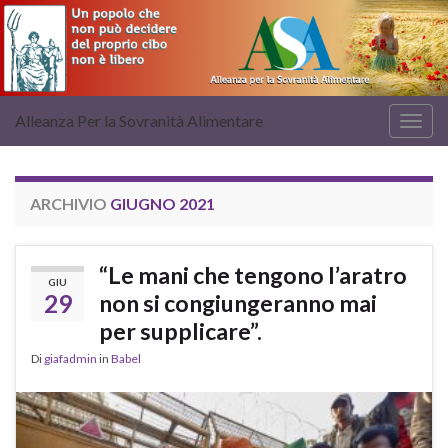
Alleanza Per la Sovranità Alimentare
Attiv
la
navig
ARCHIVIO
GIUGNO 2021
“Le mani che tengono l’aratro
GIU
29
non si congiungeranno mai
per supplicare”.
Di
giafadmin
in
Babel