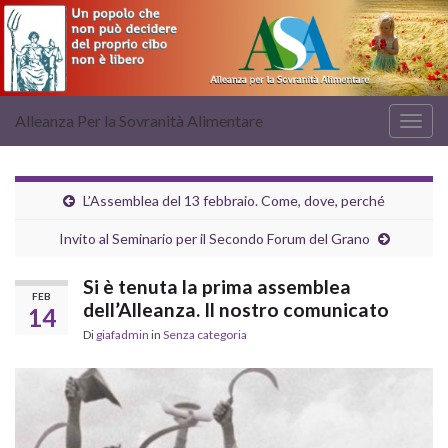
Alleanza Per la Sovranità Alimentare
Attiv
la
navig
L’Assemblea del 13 febbraio. Come, dove, perché
Invito al Seminario per il Secondo Forum del Grano
Si è tenuta la prima assemblea
FEB
dell’Alleanza. Il nostro comunicato
14
Di
giafadmin
in
Senza categoria