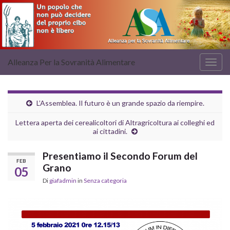
Alleanza Per la Sovranità Alimentare
Attiv
la
navig
L’Assemblea. Il futuro è un grande spazio da riempire.
Lettera aperta dei cerealicoltori di Altragricoltura ai colleghi ed
ai cittadini.
Presentiamo il Secondo Forum del
FEB
Grano
05
Di
giafadmin
in
Senza categoria