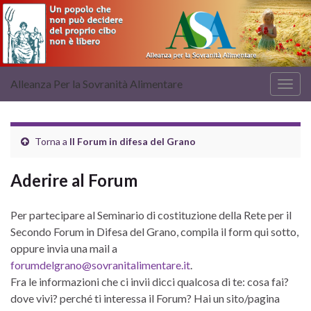
Alleanza Per la Sovranità Alimentare
Attiv
la
navig
Torna a
Il Forum in difesa del Grano
Aderire al Forum
Per partecipare al Seminario di costituzione della Rete per il
Secondo Forum in Difesa del Grano, compila il form qui sotto,
oppure invia una mail a
forumdelgrano@sovranitalimentare.it
.
Fra le informazioni che ci invii dicci qualcosa di te: cosa fai?
dove vivi? perché ti interessa il Forum? Hai un sito/pagina