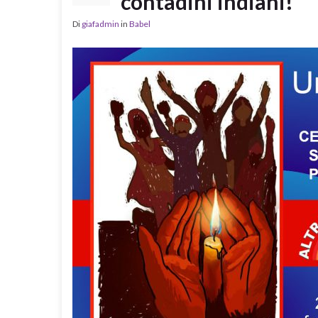
contadini indiani!
Di
giafadmin
in
Babel