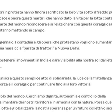
ri in protesta hanno finora sacrificato la loro vita sotto il freddo 
ce e onora questi martiri, che hanno dato la vita per la lotta cont
 parte del mondo riconoscerà e si relazionerà con questa coraggios
ni stanno mettendo in campo.
6 gennaio. I contadini e gli operai che protestano vogliono aumentar
una massiccia “parata di trattori” a Nuova Delhi.
enere i movimenti in India e dare visibilità alla nostra solidariet
.
nisci a questo semplice atto di solidarietà, la luce della fratellanza
orza e il coraggio per continuare fino alla loro vittoria.
 angolo del mondo. Cerchiamo dignità, autonomia e controllo della
alimentare dei nostri territori e in armonia con la natura. Possa qu
otte e globalizzare la nostra speranza per un futuro collettivo sic