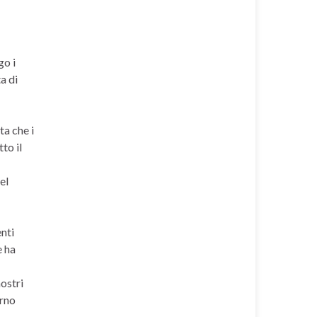
go i
a di
ta che i
to il
el
nti
e ha
nostri
erno