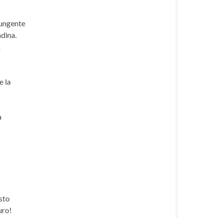
pungente
adina.
a
e la
à
esto
uro!