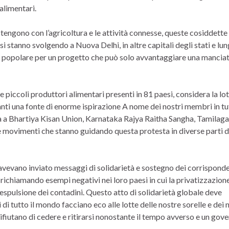
alimentari.
stengono con l’agricoltura e le attività connesse, queste cosiddette
si stanno svolgendo a Nuova Delhi, in altre capitali degli stati e lun
a popolare per un progetto che può solo avvantaggiare una manciat
iccoli produttori alimentari presenti in 81 paesi, considera la lot
ti una fonte di enorme ispirazione A nome dei nostri membri in tut
à a Bhartiya Kisan Union, Karnataka Rajya Raitha Sangha, Tamilaga
 movimenti che stanno guidando questa protesta in diverse parti d
evano inviato messaggi di solidarietà e sostegno dei corrisponde
e richiamando esempi negativi nei loro paesi in cui la privatizzazion
 espulsione dei contadini. Questo atto di solidarietà globale deve
i tutto il mondo facciano eco alle lotte delle nostre sorelle e dei 
i rifiutano di cedere e ritirarsi nonostante il tempo avverso e un gov