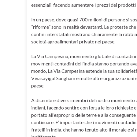
essenziali, facendo aumentare i prezzi dei prodotti 
In un paese, dove quasi 700 milioni di persone si so
“riforme” sono in realtà devastanti. Le proteste che 
confini interstatali mostrano chiaramente la rabbi
società agroalimentari private nel paese.
La Via Campesina, movimento globale di contadini e p
movimenti contadini dell’India stanno portando avan
mondo, La Via Campesina estende la sua solidariet
Vivasayigal Sangham e molte altre organizzazioni e
paese.
A dicembre diversi membri del nostro movimento av
indiani, facendo sentire con forza le loro richieste 
portato all’esproprio delle terre e alla conseguente
continuare. E’ importante che i movimenti contadini d
fratelli in India, che hanno tenuto alto il morale e s
indifferente.