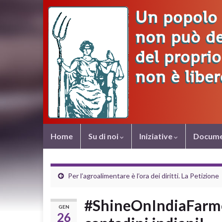
Home
Su di noi
Iniziative
Docume
Per l’agroalimentare è l’ora dei diritti. La Petizione
#ShineOnIndiaFarmer
GEN
26