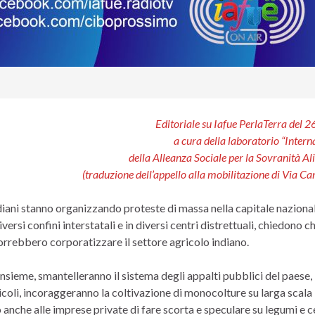
Editoriale su Iafue PerlaTerra del 
a cura della laboratorio “Intern
della Alleanza Sociale per la Sovranità A
(traduzione dell’appello alla mobilitazione di Via C
 indiani stanno organizzando proteste di massa nella capitale naziona
si confini interstatali e in diversi centri distrettuali, chiedono che
vorrebbero corporatizzare il settore agricolo indiano.
 insieme, smantelleranno il sistema degli appalti pubblici del paese,
icoli, incoraggeranno la coltivazione di monocolture su larga scala
 anche alle imprese private di fare scorta e speculare su legumi e c