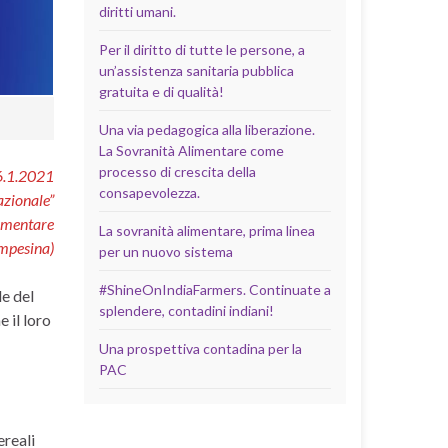
diritti umani.
Per il diritto di tutte le persone, a
un’assistenza sanitaria pubblica
gratuita e di qualità!
Una via pedagogica alla liberazione.
La Sovranità Alimentare come
processo di crescita della
26.1.2021
consapevolezza.
azionale”
limentare
La sovranità alimentare, prima linea
ampesina)
per un nuovo sistema
#ShineOnIndiaFarmers. Continuate a
le del
splendere, contadini indiani!
 il loro
Una prospettiva contadina per la
PAC
ereali