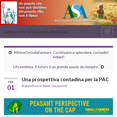
Alleanza Per la Sovranità Alimentare
Attiv
la
navig
#ShineOnIndiaFarmers. Continuate a splendere, contadini
indiani!
L’Assemblea. Il futuro è un grande spazio da riempire.
Una prospettiva contadina per la PAC
FEB
01
Di
giafadmin
in
Babel
,
Documenti